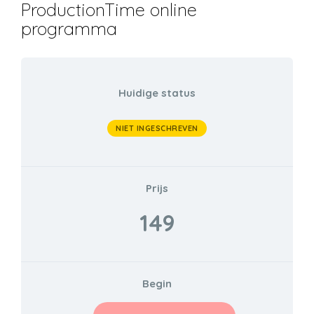
ProductionTime online
Skip
programma
to
content
Huidige status
NIET INGESCHREVEN
Prijs
149
Begin